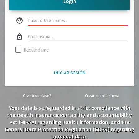
Login
face
lock_outline
Recuérdame
INICIAR SESIÓN
Olvidó su clave?
Crear cuenta nueva
Your data is safeguarded in strict compliance with
the Health Insurance Portability and Accountability
Act (HIPAA) regarding health information, and the
General Data Protection Regulation (GDPR) regarding
personal data.